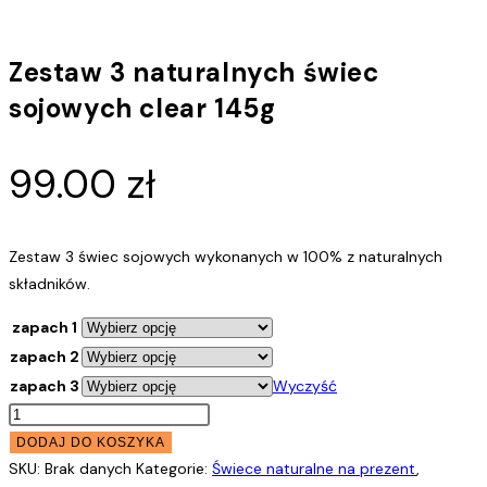
Zestaw 3 naturalnych świec
sojowych clear 145g
99.00
zł
Zestaw 3 świec sojowych wykonanych w 100% z naturalnych
składników.
zapach 1
zapach 2
zapach 3
Wyczyść
ilość
Zestaw
DODAJ DO KOSZYKA
3
SKU:
Brak danych
Kategorie:
Świece naturalne na prezent
,