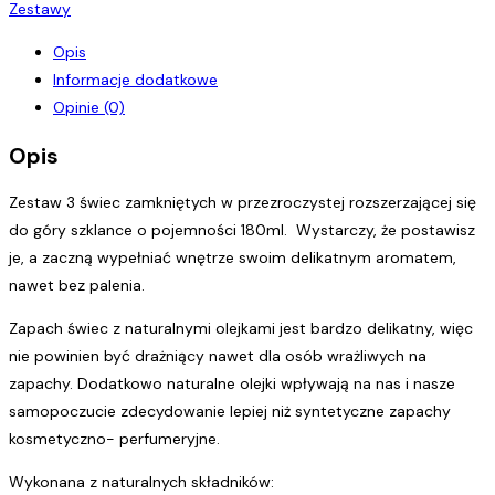
naturalnych
Zestawy
świec
Opis
sojowych
Informacje dodatkowe
clear
Opinie (0)
145g
Opis
Zestaw 3 świec zamkniętych w przezroczystej rozszerzającej się
do góry szklance o pojemności 180ml. Wystarczy, że postawisz
je, a zaczną wypełniać wnętrze swoim delikatnym aromatem,
nawet bez palenia.
Zapach świec z naturalnymi olejkami jest bardzo delikatny, więc
nie powinien być drażniący nawet dla osób wrażliwych na
zapachy. Dodatkowo naturalne olejki wpływają na nas i nasze
samopoczucie zdecydowanie lepiej niż syntetyczne zapachy
kosmetyczno- perfumeryjne.
Wykonana z naturalnych składników: