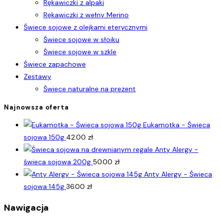
Rękawiczki z alpaki
Rękawiczki z wełny Merino
Świece sojowe z olejkami eterycznymi
Świece sojowe w słoiku
Świece sojowe w szkle
Świece zapachowe
Zestawy
Świece naturalne na prezent
Najnowsza oferta
Eukamotka - Świeca
sojowa 150g
42.00
zł
Anty Alergy -
świeca sojowa 200g
50.00
zł
Anty Alergy - Świeca
sojowa 145g
36.00
zł
Nawigacja