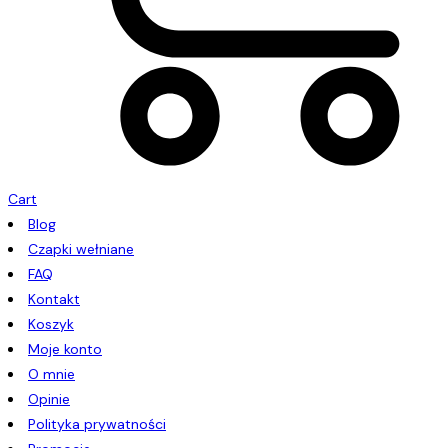
Cart
Blog
Czapki wełniane
FAQ
Kontakt
Koszyk
Moje konto
O mnie
Opinie
Polityka prywatności