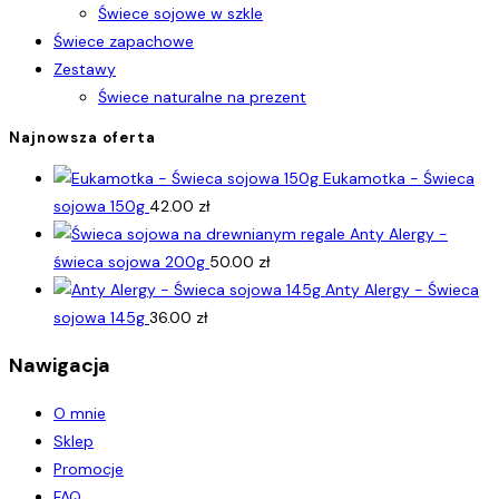
Świece sojowe w szkle
Świece zapachowe
Zestawy
Świece naturalne na prezent
Najnowsza oferta
Eukamotka - Świeca
sojowa 150g
42.00
zł
Anty Alergy -
świeca sojowa 200g
50.00
zł
Anty Alergy - Świeca
sojowa 145g
36.00
zł
Nawigacja
O mnie
Sklep
Promocje
FAQ