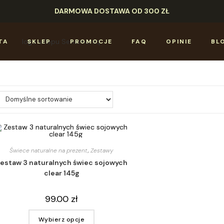
DARMOWA DOSTAWA OD 300 ZŁ
TA
SKLEP
PROMOCJE
FAQ
OPINIE
BL
Świece naturalne na prezent
,
Zestawy
estaw 3 naturalnych świec sojowych
clear 145g
99.00
zł
Wybierz opcje