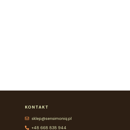
KONTAKT
sklep@sensimoniq.pl
+48 668 838 944