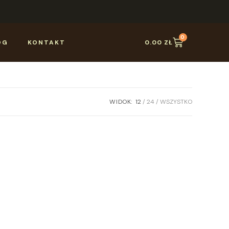
0
OG
KONTAKT
0.00
ZŁ
WIDOK:
12
24
WSZYSTKO