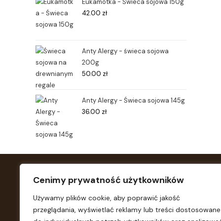
Eukamotka - Świeca sojowa 150g
42.00
zł
Anty Alergy - świeca sojowa
200g
50.00
zł
Anty Alergy - Świeca sojowa 145g
36.00
zł
Cenimy prywatność użytkowników
NAWIGACJA
SKLEP
Używamy plików cookie, aby poprawić jakość
O mnie
Czapki
przeglądania, wyświetlać reklamy lub treści dostosowane
Sklep
Świece so