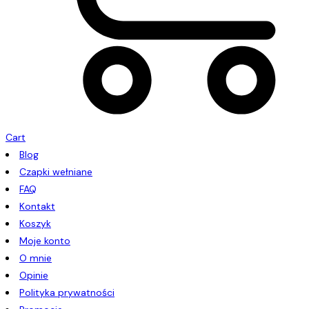
Cart
Blog
Czapki wełniane
FAQ
Kontakt
Koszyk
Moje konto
O mnie
Opinie
Polityka prywatności