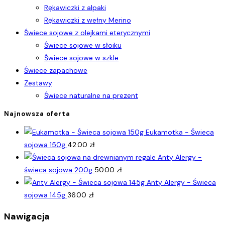
Rękawiczki z alpaki
Rękawiczki z wełny Merino
Świece sojowe z olejkami eterycznymi
Świece sojowe w słoiku
Świece sojowe w szkle
Świece zapachowe
Zestawy
Świece naturalne na prezent
Najnowsza oferta
Eukamotka - Świeca
sojowa 150g
42.00
zł
Anty Alergy -
świeca sojowa 200g
50.00
zł
Anty Alergy - Świeca
sojowa 145g
36.00
zł
Nawigacja