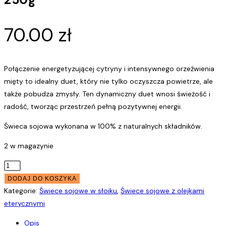
70.00
zł
Połączenie energetyzującej cytryny i intensywnego orzeźwienia
mięty to idealny duet, który nie tylko oczyszcza powietrze, ale
także pobudza zmysły. Ten dynamiczny duet wnosi świeżość i
radość, tworząc przestrzeń pełną pozytywnej energii.
Świeca sojowa wykonana w 100% z naturalnych składników.
2 w magazynie
ilość
Cytryna
DODAJ DO KOSZYKA
z
Kategorie:
Świece sojowe w słoiku
,
Świece sojowe z olejkami
Miętą
eterycznymi
-
Opis