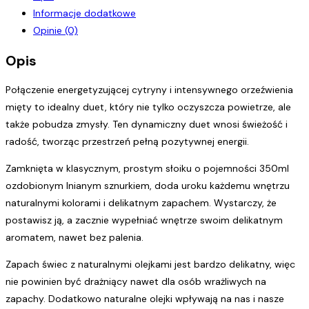
świeca
Informacje dodatkowe
sojowa
Opinie (0)
250g
Opis
Połączenie energetyzującej cytryny i intensywnego orzeźwienia
mięty to idealny duet, który nie tylko oczyszcza powietrze, ale
także pobudza zmysły. Ten dynamiczny duet wnosi świeżość i
radość, tworząc przestrzeń pełną pozytywnej energii.
Zamknięta w klasycznym, prostym słoiku o pojemności 350ml
ozdobionym lnianym sznurkiem, doda uroku każdemu wnętrzu
naturalnymi kolorami i delikatnym zapachem. Wystarczy, że
postawisz ją, a zacznie wypełniać wnętrze swoim delikatnym
aromatem, nawet bez palenia.
Zapach świec z naturalnymi olejkami jest bardzo delikatny, więc
nie powinien być drażniący nawet dla osób wrażliwych na
zapachy. Dodatkowo naturalne olejki wpływają na nas i nasze