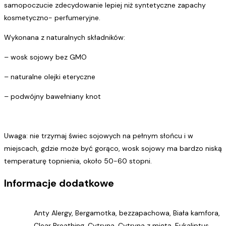
samopoczucie zdecydowanie lepiej niż syntetyczne zapachy
kosmetyczno- perfumeryjne.
Wykonana z naturalnych składników:
– wosk sojowy bez GMO
– naturalne olejki eteryczne
– podwójny bawełniany knot
Uwaga: nie trzymaj świec sojowych na pełnym słońcu i w
miejscach, gdzie może być gorąco, wosk sojowy ma bardzo niską
temperaturę topnienia, około 50-60 stopni.
Informacje dodatkowe
Anty Alergy, Bergamotka, bezzapachowa, Biała kamfora,
Clear Breathing, Cytryna, Cytryna z miętą, Eukaliptus,