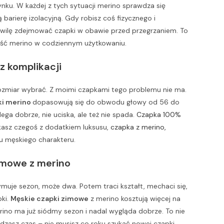
ku. W każdej z tych sytuacji merino sprawdza się
barierę izolacyjną. Gdy robisz coś fizycznego i
hwilę zdejmować czapki w obawie przed przegrzaniem. To
ność merino w codziennym użytkowaniu.
z komplikacji
rozmiar wybrać. Z moimi czapkami tego problemu nie ma.
ki merino
dopasowują się do obwodu głowy od 56 do
ga dobrze, nie uciska, ale też nie spada.
Czapka 100%
kasz czegoś z dodatkiem luksusu,
czapka z merino,
 męskiego charakteru.
zimowe z merino
muje sezon, może dwa. Potem traci kształt, mechaci się,
pki.
Męskie czapki zimowe
z merino kosztują więcej na
merino ma już siódmy sezon i nadal wygląda dobrze. To nie
zasz czas – nie musisz co roku szukać nowej czapki.