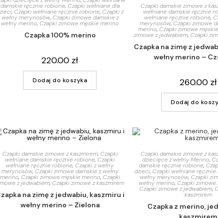
apki dziecięce z wełny Merino
,
Czapki wełniane
Czapki damskie zimowe z ka
damskie ręcznie robione
,
Czapki wełniane dla
wełniane damskie ręcznie r
zieci
,
Czapki wełniane ręcznie robione
,
Czapki z
wełniane ręcznie robione
,
C
wełny merynosów
,
Czapki zimowe damskie z
merynosów
,
Czapki zimowe d
wełny merino
,
Czapki zimowe męskie merino
merino
,
Czapki zimowe męskie
Czapka 100% merino
zimowe z jedwabiem
,
Czapki zi
Czapka na zimę z jedwabi
wełny merino – C
220.00
zł
260.00
zł
Dodaj do koszyka
Dodaj do kosz
Czapki damskie zimowe z kaszmirem
,
Czapki
Czapki damskie zimowe z ka
wełniane damskie ręcznie robione
,
Czapki
dziecięce z wełny Merino
,
Cz
wełniane ręcznie robione
,
Czapki z wełny
damskie ręcznie robione
,
Czap
merynosów
,
Czapki zimowe damskie z wełny
dzieci
,
Czapki wełniane ręcznie
merino
,
Czapki zimowe męskie merino
,
Czapki
wełny merynosów
,
Czapki zi
imowe z jedwabiem
,
Czapki zimowe z kaszmirem
wełny merino
,
Czapki zimowe
Czapki zimowe z jedwabiem
,
C
zapka na zimę z jedwabiu, kaszmiru i
kaszmirem
wełny merino – Zielona
Czapka z merino, je
kaszmirem