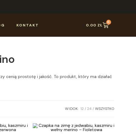
0
OG
KONTAKT
0.00
ZŁ
ino
y cenią prostotę i jakość. To produkt, który ma działać
WIDOK:
12
24
WSZYSTKO