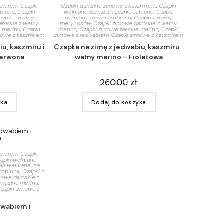
szmirem
,
Czapki
Czapki damskie zimowe z kaszmirem
,
Czapki
obione
,
Czapki
wełniane damskie ręcznie robione
,
Czapki
zapki z wełny
wełniane ręcznie robione
,
Czapki z wełny
amskie z wełny
merynosów
,
Czapki zimowe damskie z wełny
 merino
,
Czapki
merino
,
Czapki zimowe męskie merino
,
Czapki
mowe z kaszmirem
zimowe z jedwabiem
,
Czapki zimowe z kaszmirem
u, kaszmiru i
Czapka na zimę z jedwabiu, kaszmiru i
zerwona
wełny merino – Fioletowa
260.00
zł
yka
Dodaj do koszyka
szmirem
,
Czapki
apki wełniane
ki wełniane dla
 robione
,
Czapki z
mowe damskie z
 męskie merino
,
zapki zimowe z
dwabiem i