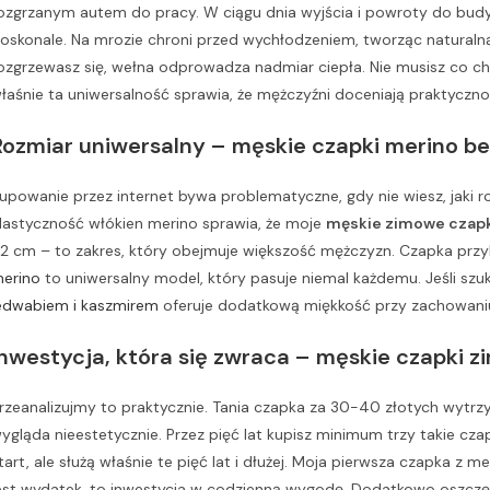
ozgrzanym autem do pracy. W ciągu dnia wyjścia i powroty do budyn
oskonale. Na mrozie chroni przed wychłodzeniem, tworząc naturalną 
ozgrzewasz się, wełna odprowadza nadmiar ciepła. Nie musisz co c
łaśnie ta uniwersalność sprawia, że mężczyźni doceniają praktycz
Rozmiar uniwersalny – męskie czapki merino be
upowanie przez internet bywa problematyczne, gdy nie wiesz, jaki 
lastyczność włókien merino sprawia, że moje
męskie zimowe czap
2 cm – to zakres, który obejmuje większość mężczyzn. Czapka przyle
erino
to uniwersalny model, który pasuje niemal każdemu. Jeśli szu
edwabiem i kaszmirem
oferuje dodatkową miękkość przy zachowaniu
Inwestycja, która się zwraca – męskie czapki 
rzeanalizujmy to praktycznie. Tania czapka za 30-40 złotych wytrzy
ygląda nieestetycznie. Przez pięć lat kupisz minimum trzy takie cza
tart, ale służą właśnie te pięć lat i dłużej. Moja pierwsza czapka z 
est wydatek, to inwestycja w codzienną wygodę. Dodatkowo oszczęd