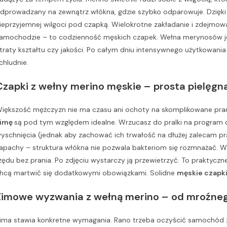
dprowadzany na zewnątrz włókna, gdzie szybko odparowuje. Dzięki
ieprzyjemnej wilgoci pod czapką. Wielokrotne zakładanie i zdejmowan
amochodzie – to codzienność męskich czapek. Wełna merynosów jest
traty kształtu czy jakości. Po całym dniu intensywnego użytkowani
chludnie.
Czapki z wełny merino męskie – prosta pielęgn
iększość mężczyzn nie ma czasu ani ochoty na skomplikowane prani
zimę
są pod tym względem idealne. Wrzucasz do pralki na program d
yschnięcia (jednak aby zachować ich trwałość na dłużej zalecam pr
apachy – struktura włókna nie pozwala bakteriom się rozmnażać. W 
zędu bez prania. Po zdjęciu wystarczy ją przewietrzyć. To praktycz
hcą martwić się dodatkowymi obowiązkami. Solidne
męskie czapki
Zimowe wyzwania z wełną merino – od mroźneg
ima stawia konkretne wymagania. Rano trzeba oczyścić samochód z