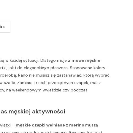
yka
ię w każdej sytuacji. Dlatego moje
zimowe męskie
tki, jak i do eleganckiego płaszcza. Stonowane kolory –
arderobą. Rano nie musisz się zastanawiać, którą wybrać.
 w szafie. Zamiast trzech przeciętnych czapek, masz
pracy, na weekendowym wyjeździe czy podczas
zas męskiej aktywności
wiązki –
męskie czapki wełniane z merino
muszą
ra pojawia się podczas aktywności fizycznej. Pot jest