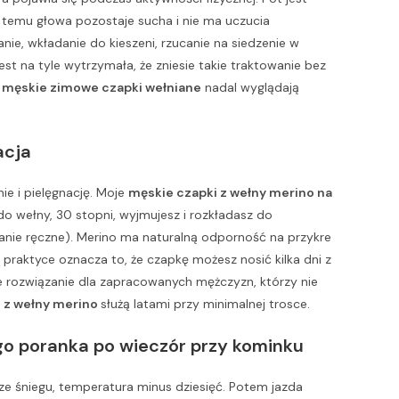
 temu głowa pozostaje sucha i nie ma uczucia
ie, wkładanie do kieszeni, rzucanie na siedzenie w
 na tyle wytrzymała, że zniesie takie traktowanie bez
a
męskie zimowe czapki wełniane
nadal wyglądają
acja
e i pielęgnację. Moje
męskie czapki z wełny merino na
o wełny, 30 stopni, wyjmujesz i rozkładasz do
anie ręczne). Merino ma naturalną odporność na przykre
praktyce oznacza to, że czapkę możesz nosić kilka dni z
ne rozwiązanie dla zapracowanych mężczyzn, którzy nie
 z wełny merino
służą latami przy minimalnej trosce.
o poranka po wieczór przy kominku
e śniegu, temperatura minus dziesięć. Potem jazda