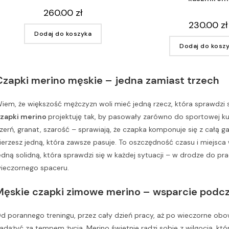
260.00
zł
230.00
zł
Dodaj do koszyka
Dodaj do kosz
Czapki merino męskie – jedna zamiast trzech
iem, że większość mężczyzn woli mieć jedną rzecz, która sprawdzi s
zapki merino
projektuję tak, by pasowały zarówno do sportowej kur
zerń, granat, szarość – sprawiają, że czapka komponuje się z całą g
ierzesz jedną, która zawsze pasuje. To oszczędność czasu i miejsca
edną solidną, która sprawdzi się w każdej sytuacji – w drodze do 
ieczornego spaceru.
Męskie czapki zimowe merino – wsparcie podc
d porannego treningu, przez cały dzień pracy, aż po wieczorne obo
adążyć za tempem życia. Merino świetnie radzi sobie z wilgocią, któ