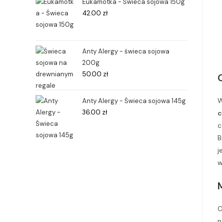
Eukamotka - Świeca sojowa 150g
42.00
zł
Anty Alergy - świeca sojowa
200g
50.00
zł
W
Anty Alergy - Świeca sojowa 145g
36.00
zł
c
c
B
j
w
O
n