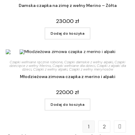
Damska czapka na zimę z wełny Merino – Żółta
230.00
zł
Dodaj do koszyka
Czapki wełniane ręcznie robione
,
Czapki damskie z wełny alpaki
,
Czapki
dziecięce z wełny Merino
,
Czapki wełniane dla dzieci
,
Czapki z alpaki dla
dzieci
,
Czapki z wełny alpaki
,
Czapki z wełny merynosów
Młodzieżowa zimowa czapka z merino i alpaki
220.00
zł
Dodaj do koszyka
1
2