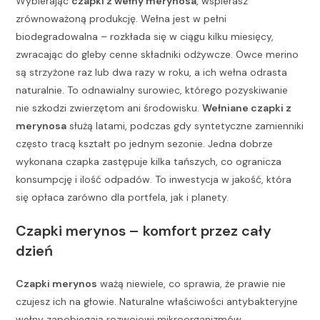
Wybierając
czapki z wełny merynosa
, wspierasz
zrównoważoną produkcję. Wełna jest w pełni
biodegradowalna – rozkłada się w ciągu kilku miesięcy,
zwracając do gleby cenne składniki odżywcze. Owce merino
są strzyżone raz lub dwa razy w roku, a ich wełna odrasta
naturalnie. To odnawialny surowiec, którego pozyskiwanie
nie szkodzi zwierzętom ani środowisku.
Wełniane czapki z
merynosa
służą latami, podczas gdy syntetyczne zamienniki
często tracą kształt po jednym sezonie. Jedna dobrze
wykonana czapka zastępuje kilka tańszych, co ogranicza
konsumpcję i ilość odpadów. To inwestycja w jakość, która
się opłaca zarówno dla portfela, jak i planety.
Czapki merynos – komfort przez cały
dzień
Czapki merynos
ważą niewiele, co sprawia, że prawie nie
czujesz ich na głowie. Naturalne właściwości antybakteryjne
wełny zapobiegają rozwojowi mikroorganizmów