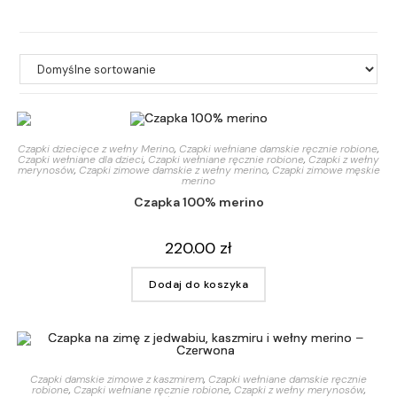
Czapki dziecięce z wełny Merino
,
Czapki wełniane damskie ręcznie robione
,
Czapki wełniane dla dzieci
,
Czapki wełniane ręcznie robione
,
Czapki z wełny
merynosów
,
Czapki zimowe damskie z wełny merino
,
Czapki zimowe męskie
merino
Czapka 100% merino
220.00
zł
Dodaj do koszyka
Czapki damskie zimowe z kaszmirem
,
Czapki wełniane damskie ręcznie
robione
,
Czapki wełniane ręcznie robione
,
Czapki z wełny merynosów
,