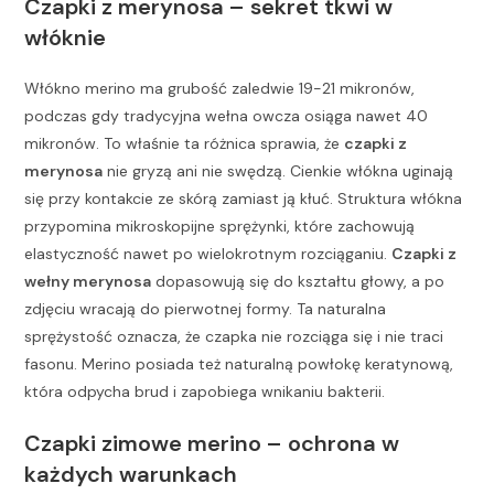
Czapki z merynosa – sekret tkwi w
włóknie
Włókno merino ma grubość zaledwie 19-21 mikronów,
podczas gdy tradycyjna wełna owcza osiąga nawet 40
mikronów. To właśnie ta różnica sprawia, że
czapki z
merynosa
nie gryzą ani nie swędzą. Cienkie włókna uginają
się przy kontakcie ze skórą zamiast ją kłuć. Struktura włókna
przypomina mikroskopijne sprężynki, które zachowują
elastyczność nawet po wielokrotnym rozciąganiu.
Czapki z
wełny merynosa
dopasowują się do kształtu głowy, a po
zdjęciu wracają do pierwotnej formy. Ta naturalna
sprężystość oznacza, że czapka nie rozciąga się i nie traci
fasonu. Merino posiada też naturalną powłokę keratynową,
która odpycha brud i zapobiega wnikaniu bakterii.
Czapki zimowe merino – ochrona w
każdych warunkach