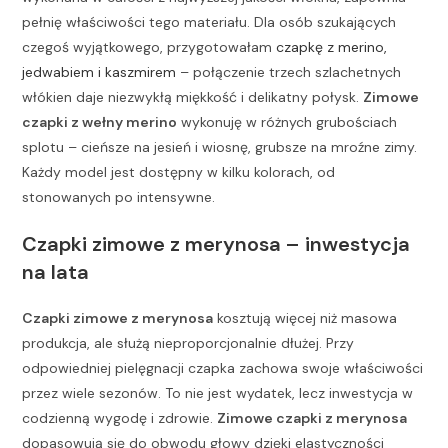
pełnię właściwości tego materiału. Dla osób szukających
czegoś wyjątkowego, przygotowałam
czapkę z merino,
jedwabiem i kaszmirem
– połączenie trzech szlachetnych
włókien daje niezwykłą miękkość i delikatny połysk.
Zimowe
czapki z wełny merino
wykonuję w różnych grubościach
splotu – cieńsze na jesień i wiosnę, grubsze na mroźne zimy.
Każdy model jest dostępny w kilku kolorach, od
stonowanych po intensywne.
Czapki zimowe z merynosa – inwestycja
na lata
Czapki zimowe z merynosa
kosztują więcej niż masowa
produkcja, ale służą nieproporcjonalnie dłużej. Przy
odpowiedniej pielęgnacji czapka zachowa swoje właściwości
przez wiele sezonów. To nie jest wydatek, lecz inwestycja w
codzienną wygodę i zdrowie.
Zimowe czapki z merynosa
dopasowują się do obwodu głowy dzięki elastyczności