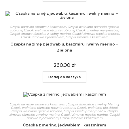
Czapki damskie zimowe z kaszmirem
,
Czapki wełniane damskie ręcznie
robione
,
Czapki wełniane ręcznie robione
,
Czapki z wełny merynosów
,
Czapki zimowe damskie z wełny merino
,
Czapki zimowe męskie merino
,
Czapki zimowe z jedwabiem
,
Czapki zimowe z kaszmirem
Czapka na zimę z jedwabiu, kaszmiru i wełny merino –
Zielona
260.00
zł
Dodaj do koszyka
Czapki damskie zimowe z kaszmirem
,
Czapki dziecięce z wełny Merino
,
Czapki wełniane damskie ręcznie robione
,
Czapki wełniane dla dzieci
,
Czapki wełniane ręcznie robione
,
Czapki z wełny merynosów
,
Czapki
zimowe damskie z wełny merino
,
Czapki zimowe męskie merino
,
Czapki
zimowe z jedwabiem
,
Czapki zimowe z kaszmirem
Czapka z merino, jedwabiem i kaszmirem