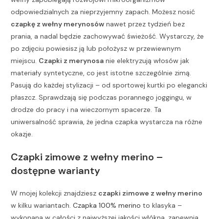
odpowiedzialnych za nieprzyjemny zapach. Możesz nosić
czapkę z wełny merynosów
nawet przez tydzień bez
prania, a nadal będzie zachowywać świeżość. Wystarczy, że
po zdjęciu powiesisz ją lub położysz w przewiewnym
miejscu.
Czapki z merynosa
nie elektryzują włosów jak
materiały syntetyczne, co jest istotne szczególnie zimą.
Pasują do każdej stylizacji – od sportowej kurtki po elegancki
płaszcz. Sprawdzają się podczas porannego joggingu, w
drodze do pracy i na wieczornym spacerze. Ta
uniwersalność sprawia, że jedna czapka wystarcza na różne
okazje.
Czapki zimowe z wełny merino –
dostępne warianty
W mojej kolekcji znajdziesz
czapki zimowe z wełny merino
w kilku wariantach.
Czapka 100% merino
to klasyka –
wykonana w całości z najwyższej jakości włókna, zapewnia